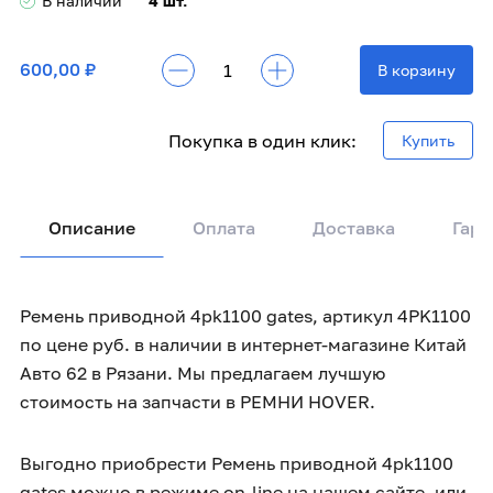
В наличии
4 шт.
600,00 ₽
В корзину
Покупка в один клик:
Купить
Описание
Оплата
Доставка
Гара
Ремень приводной 4pk1100 gates, артикул 4PK1100
по цене руб. в наличии в интернет-магазине Китай
Авто 62 в Рязани. Мы предлагаем лучшую
стоимость на запчасти в РЕМНИ HOVER.
Выгодно приобрести Ремень приводной 4pk1100
gates можно в режиме on-line на нашем сайте, или