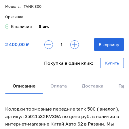
Модель:
TANK 300
Оригинал
В наличии
5 шт.
2 400,00 ₽
В корзину
Покупка в один клик:
Купить
Описание
Оплата
Доставка
Гара
Колодки тормозные передние tank 500 ( аналог ),
артикул 3501153XKV3GA по цене руб. в наличии в
интернет-магазине Китай Авто 62 в Рязани. Мы