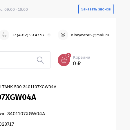
Заказать звонок
вс. 09.00 - 16.00
+7 (4912) 99 47 97
Kitayavto62@mail.ru
0
Корзина
0 ₽
TANK 500 3401107XGW04A
07XGW04A
л:
3401107XGW04A
023717