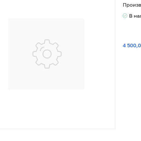
Произв
В н
4 500,0