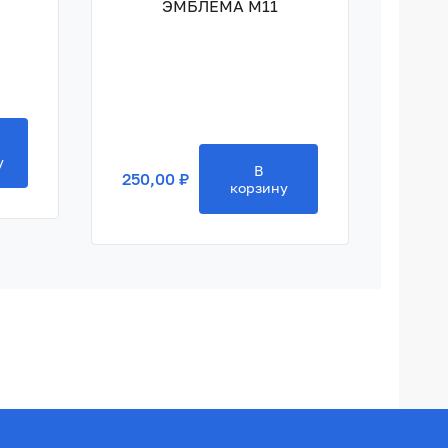
ЭМБЛЕМА M11
250,
у
В
250,00 ₽
корзину