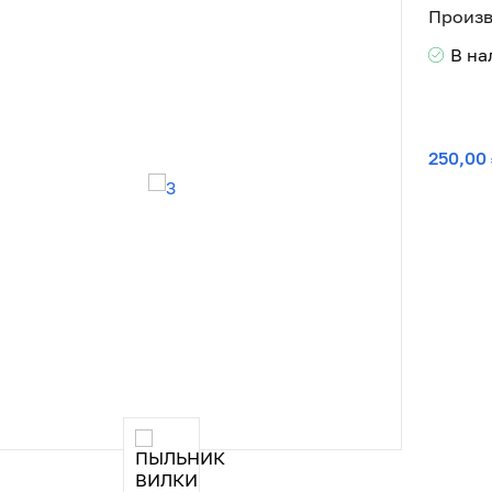
Произв
В н
250,00