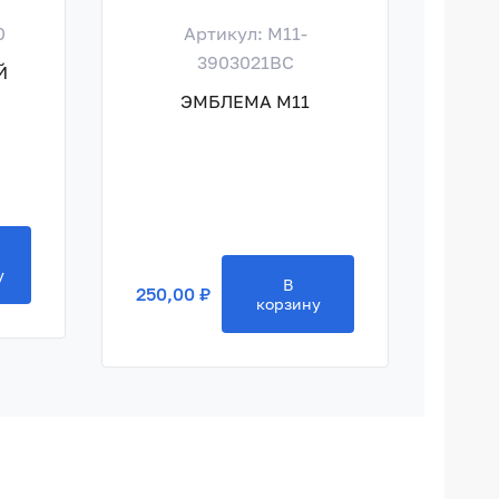
0
Артикул: M11-
Ар
3903021BC
Й
ГА
ЭМБЛЕМА M11
250,
у
В
250,00 ₽
корзину