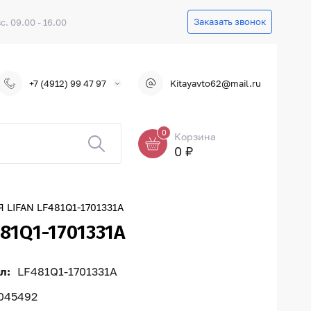
Заказать звонок
вс. 09.00 - 16.00
+7 (4912) 99 47 97
Kitayavto62@mail.ru
0
Корзина
0 ₽
IFAN LF481Q1-1701331A
1Q1-1701331A
л:
LF481Q1-1701331A
045492