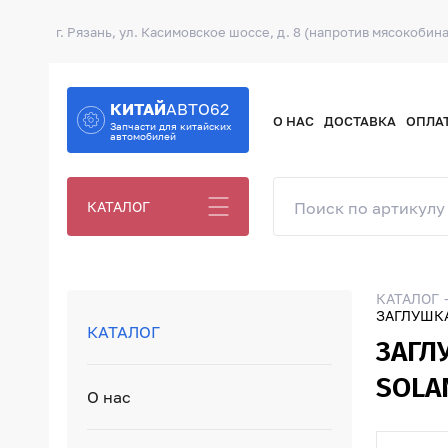
г. Рязань, ул. Касимовское шоссе, д. 8 (напротив мясокобина
КИТАЙ
АВТО62
О НАС
ДОСТАВКА
ОПЛА
Запчасти для китайских
автомобилей
КАТАЛОГ
КАТАЛОГ
ЗАГЛУШКА
КАТАЛОГ
ЗАГЛ
SOLAN
О нас