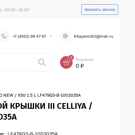
Заказать звонок
вс. 09.00 - 16.00
+7 (4912) 99 47 97
Kitayavto62@mail.ru
0
Корзина
0 ₽
EW / X50 1.5 L LF479Q3-B-1003035A
 КРЫШКИ III CELLIYA /
035A
л:
LF479Q3-B-1003035A