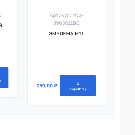
0
Артикул: M11-
Ар
3903021BC
Й
ГА
ЭМБЛЕМА M11
250,
у
В
250,00 ₽
корзину