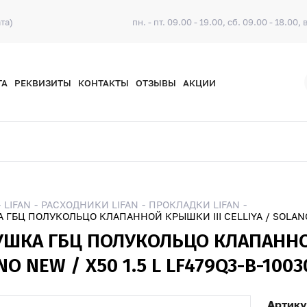
та)
пн. - пт. 09.00 - 19.00, сб. 09.00 - 18.00, 
ТА
РЕКВИЗИТЫ
КОНТАКТЫ
ОТЗЫВЫ
АКЦИИ
LIFAN
РАСХОДНИКИ LIFAN
ПРОКЛАДКИ LIFAN
 ГБЦ ПОЛУКОЛЬЦО КЛАПАННОЙ КРЫШКИ III CELLIYA / SOLANO N
УШКА ГБЦ ПОЛУКОЛЬЦО КЛАПАННОЙ
O NEW / X50 1.5 L LF479Q3-B-1003
Артику