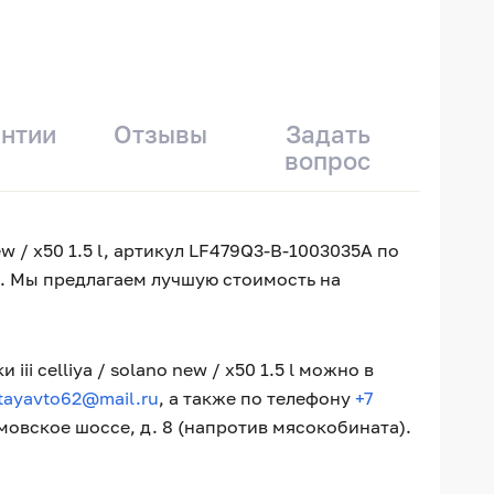
антии
Отзывы
Задать
вопрос
ew / x50 1.5 l, артикул LF479Q3-B-1003035A по
ни. Мы предлагаем лучшую стоимость на
 celliya / solano new / x50 1.5 l можно в
tayavto62@mail.ru
, а также по телефону
+7
имовское шоссе, д. 8 (напротив мясокобината).