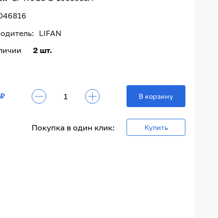
046816
одитель:
LIFAN
аличии
2 шт.
 ₽
В корзину
Покупка в один клик:
Купить