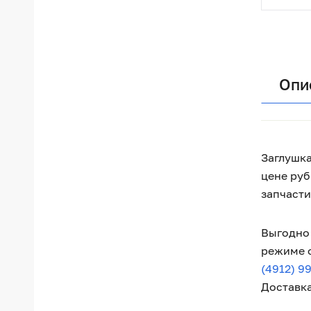
Опи
Заглушка
цене руб
запчаст
Выгодно 
режиме o
(4912) 99
Доставка