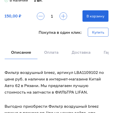
В наличии
1 шт.
150,00 ₽
В корзину
Покупка в один клик:
Купить
Описание
Оплата
Доставка
Гара
Фильтр воздушный breez, артикул LBA1109102 по
цене руб. в наличии в интернет-магазине Китай
Авто 62 в Рязани. Мы предлагаем лучшую
стоимость на запчасти в ФИЛЬТРА LIFAN.
Выгодно приобрести Фильтр воздушный breez
можно в режиме on-line на нашем сайте, или