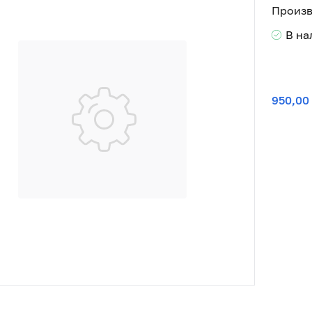
Произв
В н
950,00