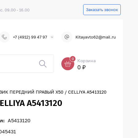
Заказать звонок
вс. 09.00 - 16.00
+7 (4912) 99 47 97
Kitayavto62@mail.ru
0
Корзина
0 ₽
ИК ПЕРЕДНИЙ ПРАВЫЙ X50 / CELLIYA A5413120
LLIYA A5413120
л:
A5413120
045431