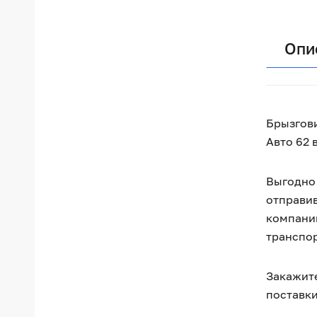
Опи
Брызгови
Авто 62 
Выгодно 
отправив
компании
транспо
Закажите
поставки