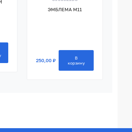
Й
ГА
ЭМБЛЕМА M11
250,
у
В
250,00 ₽
корзину