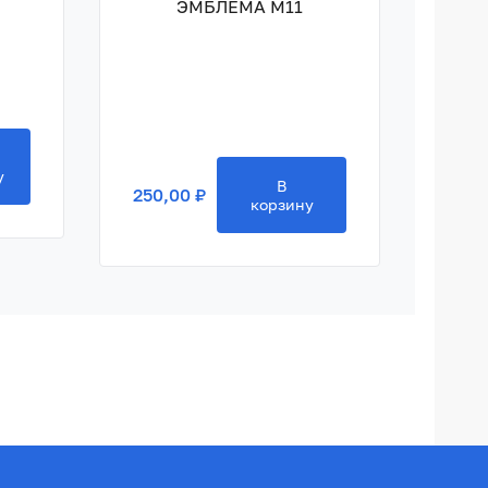
ЭМБЛЕМА M11
250,
у
В
250,00 ₽
корзину