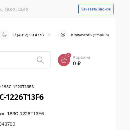
Заказать звонок
вс. 09.00 - 16.00
+7 (4912) 99 47 97
Kitayavto62@mail.ru
0
Корзина
0 ₽
183C-1226T13F6
-1226T13F6
л:
183C-1226T13F6
043700