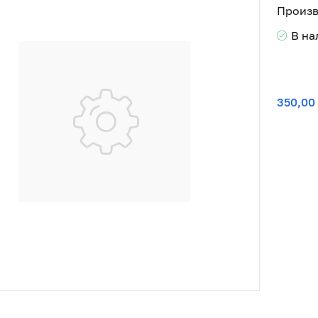
Произв
В н
350,00