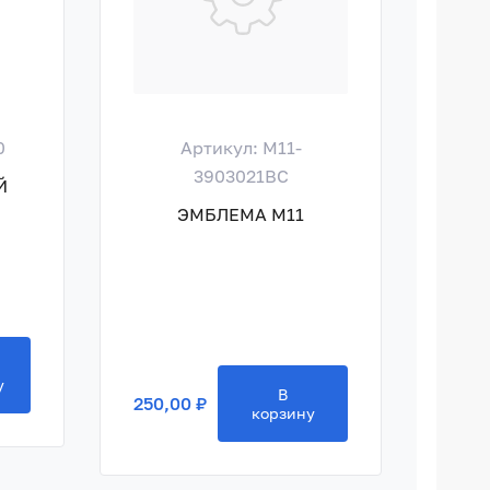
0
Артикул: M11-
Ар
3903021BC
Й
ГА
ЭМБЛЕМА M11
250,
у
В
250,00 ₽
корзину