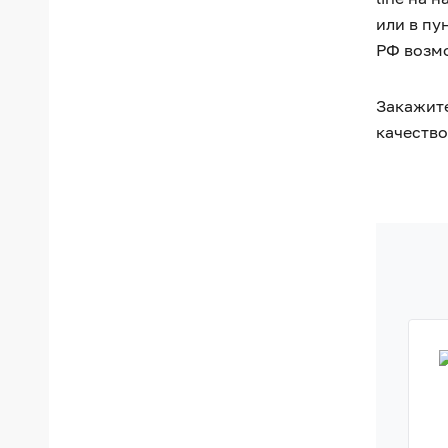
или в пу
РФ возм
Закажите
качество