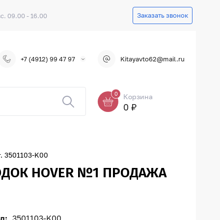
Заказать звонок
вс. 09.00 - 16.00
+7 (4912) 99 47 97
Kitayavto62@mail.ru
0
Корзина
0 ₽
 3501103-K00
ОДОК HOVER №1 ПРОДАЖА
л:
3501103-K00