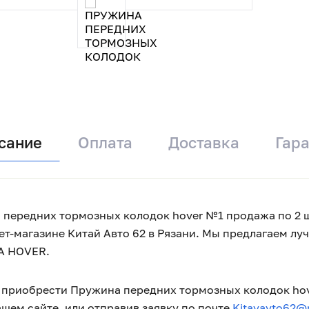
сание
Оплата
Доставка
Гар
передних тормозных колодок hover №1 продажа по 2 шт.
ет-магазине Китай Авто 62 в Рязани. Мы предлагаем л
 HOVER.
приобрести Пружина передних тормозных колодок hove
нашем сайте, или отправив заявку по почте
Kitayavto62@m