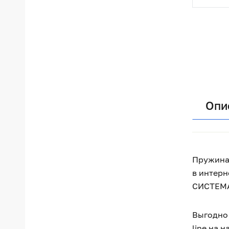
Опи
Пружина 
в интерн
СИСТЕМА
Выгодно 
line на 