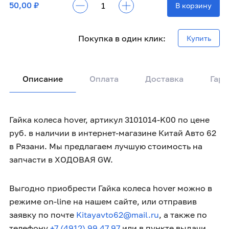
50,00 ₽
В корзину
Покупка в один клик:
Купить
Описание
Оплата
Доставка
Гара
Гайка колеса hover, артикул 3101014-K00 по цене
руб. в наличии в интернет-магазине Китай Авто 62
в Рязани. Мы предлагаем лучшую стоимость на
запчасти в ХОДОВАЯ GW.
Выгодно приобрести Гайка колеса hover можно в
режиме on-line на нашем сайте, или отправив
заявку по почте
Kitayavto62@mail.ru
, а также по
телефону
+7 (4912) 99 47 97
или в пункте выдачи