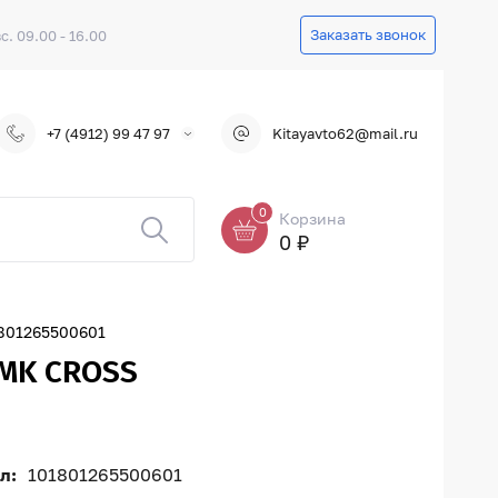
Заказать звонок
вс. 09.00 - 16.00
+7 (4912) 99 47 97
Kitayavto62@mail.ru
0
Корзина
0 ₽
801265500601
MK CROSS
л:
101801265500601