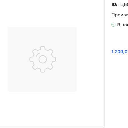
ID:
ЦБ
Произв
В н
1 200,0