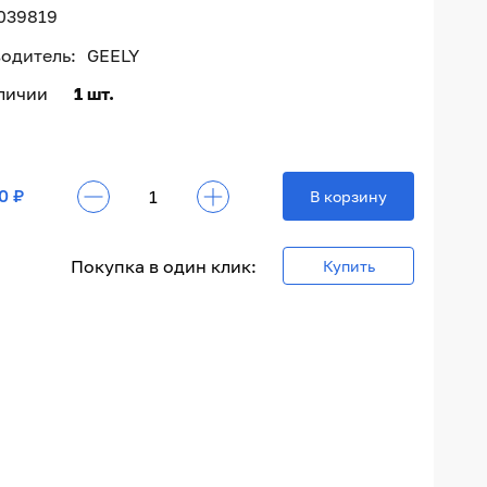
039819
одитель:
GEELY
аличии
1 шт.
0 ₽
В корзину
Покупка в один клик:
Купить