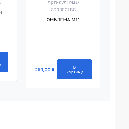
0
Артикул: M11-
Ар
3903021BC
Й
ГА
ЭМБЛЕМА M11
250,
у
В
250,00 ₽
корзину