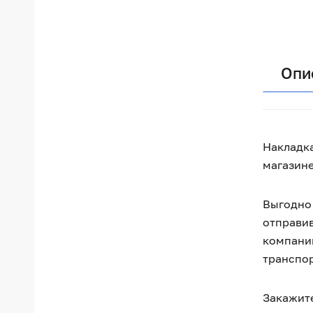
Опи
Накладка
магазине
Выгодно 
отправив
компании
транспо
Закажите