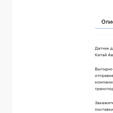
Опи
Датчик д
Китай Ав
Выгодно 
отправив
компании
транспо
Закажите
поставки