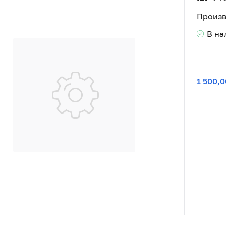
Произв
В н
1 500,0