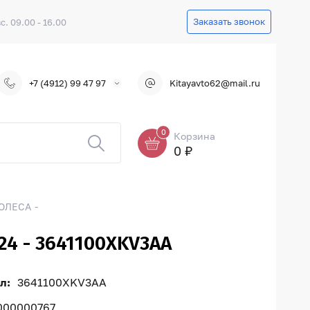
Заказать звонок
вс. 09.00 - 16.00
+7 (4912) 99 47 97
Kitayavto62@mail.ru
0
Корзина
0 ₽
ОЛЕСА
4 - 3641100XKV3AA
л:
3641100XKV3AA
000000767