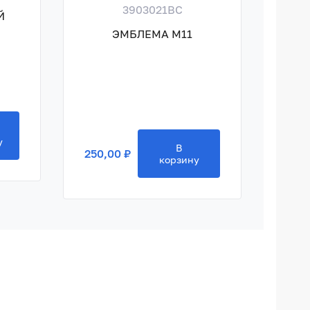
3903021BC
Й
ГА
ЭМБЛЕМА M11
250,
у
В
250,00 ₽
корзину