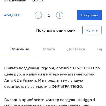
В наличии
170 шт.
450,00 ₽
В корзину
Покупка в один клик:
Купить
Описание
Оплата
Доставка
Гара
Фильтр воздушный tiggo 4, артикул T15-1109111 по
цене руб. в наличии в интернет-магазине Китай
Авто 62 в Рязани. Мы предлагаем лучшую
стоимость на запчасти в ФИЛЬТРА TIGGO.
Выгодно приобрести Фильтр воздушный tiggo 4
можно в режиме on-line на нашем сайте, или