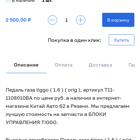
В наличии
1 шт.
2 500,00 ₽
В корзину
Покупка в один клик:
Купить
Описание
Оплата
Доставка
Гара
Педаль газа tiggo ( 1.6 ) ( orig ), артикул T11-
1108010BA по цене руб. в наличии в интернет-
магазине Китай Авто 62 в Рязани. Мы предлагаем
лучшую стоимость на запчасти в БЛОКИ
УПРАВЛЕНИЯ TIGGO.
Выгодно приобрести Педаль газа tiggo ( 1.6 ) ( orig