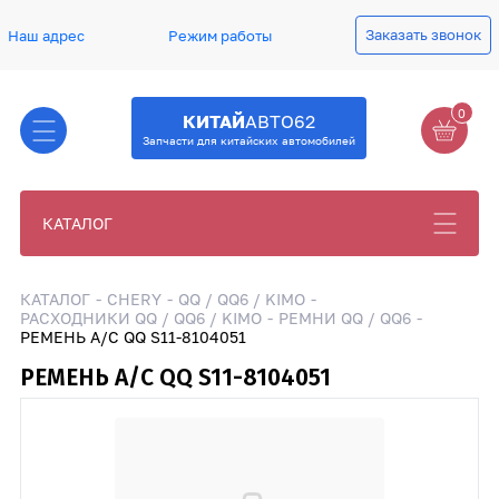
Заказать звонок
Наш адрес
Режим работы
0
КИТАЙ
АВТО62
Запчасти для китайских автомобилей
КАТАЛОГ
КАТАЛОГ
CHERY
QQ / QQ6 / KIMO
РАСХОДНИКИ QQ / QQ6 / KIMO
РЕМНИ QQ / QQ6
РЕМЕНЬ А/С QQ S11-8104051
РЕМЕНЬ А/С QQ S11-8104051