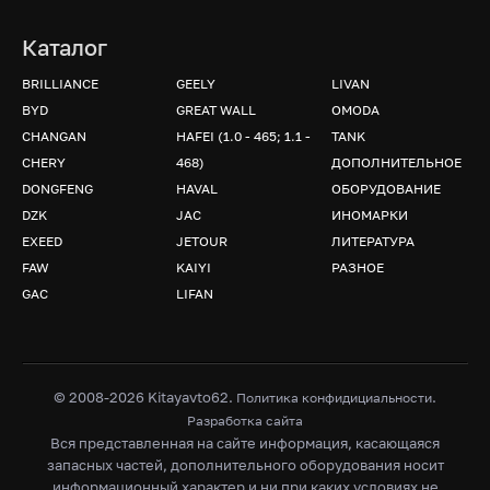
Каталог
BRILLIANCE
GEELY
LIVAN
BYD
GREAT WALL
OMODA
CHANGAN
HAFEI (1.0 - 465; 1.1 -
TANK
CHERY
468)
ДОПОЛНИТЕЛЬНОЕ
DONGFENG
HAVAL
ОБОРУДОВАНИЕ
DZK
JAC
ИНОМАРКИ
EXEED
JETOUR
ЛИТЕРАТУРА
FAW
KAIYI
РАЗНОЕ
GAC
LIFAN
© 2008-2026 Kitayavto62.
.
Политика конфидициальности
Разработка сайта
Вся представленная на сайте информация, касающаяся
запасных частей, дополнительного оборудования носит
информационный характер и ни при каких условиях не