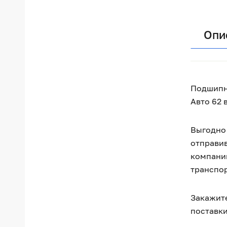
Опи
Подшипни
Авто 62 
Выгодно 
отправив
компании
транспо
Закажите
поставки