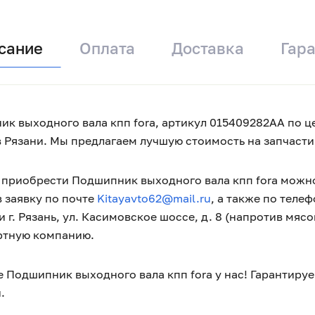
сание
Оплата
Доставка
Гар
к выходного вала кпп fora, артикул 015409282AA по це
в Рязани. Мы предлагаем лучшую стоимость на запчас
приобрести Подшипник выходного вала кпп fora можно 
 заявку по почте
Kitayavto62@mail.ru
, а также по теле
 г. Рязань, ул. Касимовское шоссе, д. 8 (напротив мяс
ртную компанию.
 Подшипник выходного вала кпп fora у нас! Гарантиру
.