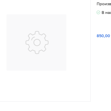
Произв
В н
850,00