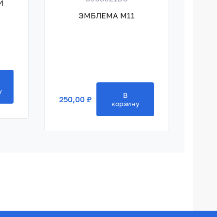
Й
ГА
ЭМБЛЕМА M11
250,
у
В
250,00 ₽
корзину