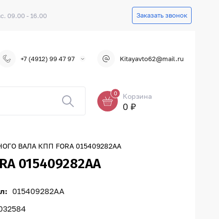
Заказать звонок
вс. 09.00 - 16.00
+7 (4912) 99 47 97
Kitayavto62@mail.ru
0
Корзина
0 ₽
ГО ВАЛА КПП FORA 015409282AA
A 015409282AA
л:
015409282AA
032584