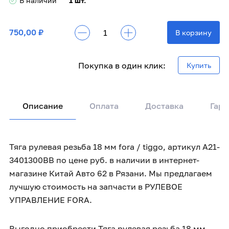
В наличии
1 шт.
750,00 ₽
В корзину
Покупка в один клик:
Купить
Описание
Оплата
Доставка
Гара
Тяга рулевая резьба 18 мм fora / tiggo, артикул A21-
3401300BB по цене руб. в наличии в интернет-
магазине Китай Авто 62 в Рязани. Мы предлагаем
лучшую стоимость на запчасти в РУЛЕВОЕ
УПРАВЛЕНИЕ FORA.
Выгодно приобрести Тяга рулевая резьба 18 мм