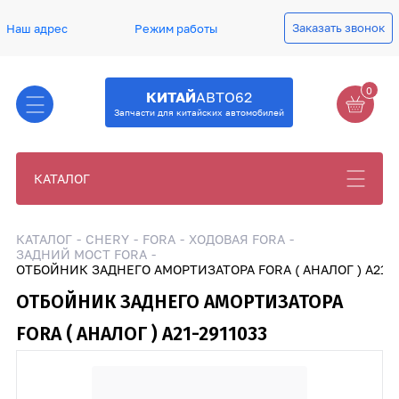
Заказать звонок
Наш адрес
Режим работы
0
КИТАЙ
АВТО62
Запчасти для китайских автомобилей
КАТАЛОГ
КАТАЛОГ
CHERY
FORA
ХОДОВАЯ FORA
ЗАДНИЙ МОСТ FORA
ОТБОЙНИК ЗАДНЕГО АМОРТИЗАТОРА FORA ( АНАЛОГ ) A21-2
ОТБОЙНИК ЗАДНЕГО АМОРТИЗАТОРА
FORA ( АНАЛОГ ) A21-2911033