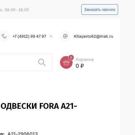
Заказать звонок
вс. 09.00 - 16.00
+7 (4912) 99 47 97
Kitayavto62@mail.ru
0
Корзина
0 ₽
ОДВЕСКИ FORA A21-
л:
A21-2906013