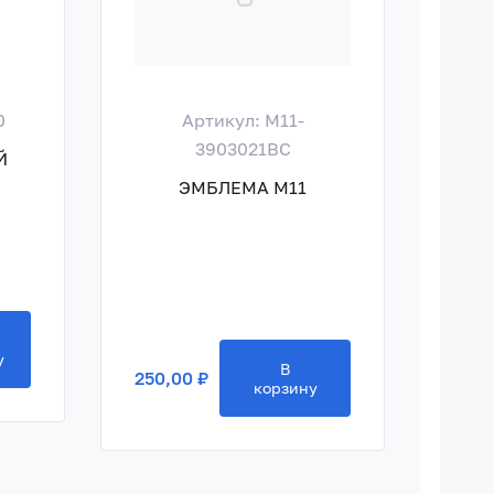
0
Артикул: M11-
Ар
3903021BC
Й
ГА
ЭМБЛЕМА M11
250,
у
В
250,00 ₽
корзину