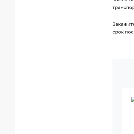
транспо
Закажите
срок пос