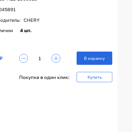
045891
одитель:
CHERY
аличии
4 шт.
 ₽
В корзину
Покупка в один клик:
Купить