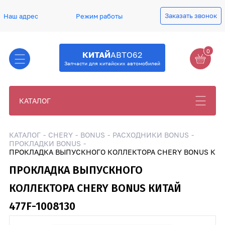
Заказать звонок
Наш адрес
Режим работы
0
КИТАЙ
АВТО62
Запчасти для китайских автомобилей
КАТАЛОГ
КАТАЛОГ
CHERY
BONUS
РАСХОДНИКИ BONUS
ПРОКЛАДКИ BONUS
ПРОКЛАДКА ВЫПУСКНОГО КОЛЛЕКТОРА CHERY BONUS Китай
ПРОКЛАДКА ВЫПУСКНОГО
КОЛЛЕКТОРА CHERY BONUS КИТАЙ
477F-1008130