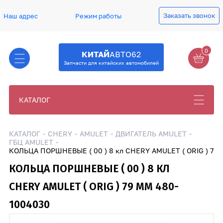
Заказать звонок
Наш адрес
Режим работы
0
КИТАЙ
АВТО62
Запчасти для китайских автомобилей
КАТАЛОГ
КАТАЛОГ
CHERY
AMULET
ДВИГАТЕЛЬ AMULET
ГБЦ AMULET
КОЛЬЦА ПОРШНЕВЫЕ ( 00 ) 8 кл CHERY AMULET ( ORIG ) 79 
КОЛЬЦА ПОРШНЕВЫЕ ( 00 ) 8 КЛ
CHERY AMULET ( ORIG ) 79 ММ 480-
1004030