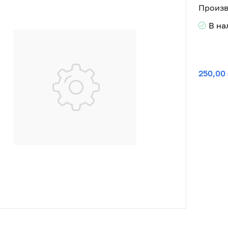
Произв
В н
250,00