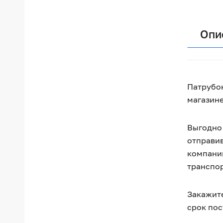
Опи
Патрубок
магазине
Выгодно 
отправив
компании
транспо
Закажите
срок пос