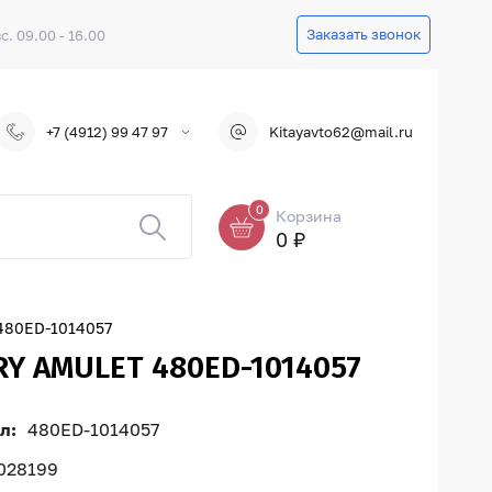
Заказать звонок
вс. 09.00 - 16.00
+7 (4912) 99 47 97
Kitayavto62@mail.ru
0
Корзина
0 ₽
80ED-1014057
 AMULET 480ED-1014057
л:
480ED-1014057
028199