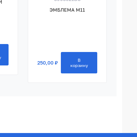
Й
ГА
ЭМБЛЕМА M11
250,
у
В
250,00 ₽
корзину