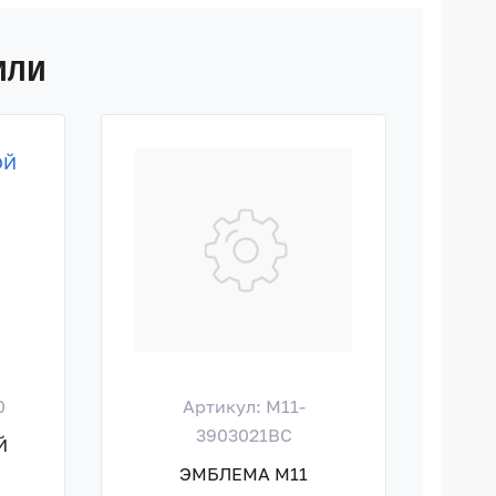
ИЛИ
0
Артикул: M11-
Ар
3903021BC
Й
ГА
ЭМБЛЕМА M11