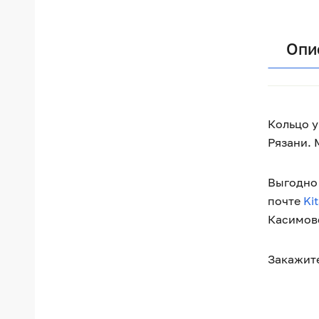
Опи
Кольцо у
Рязани. 
Выгодно 
почте
Ki
Касимовс
Закажите