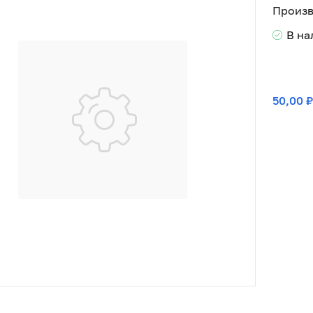
Произв
В н
50,00 