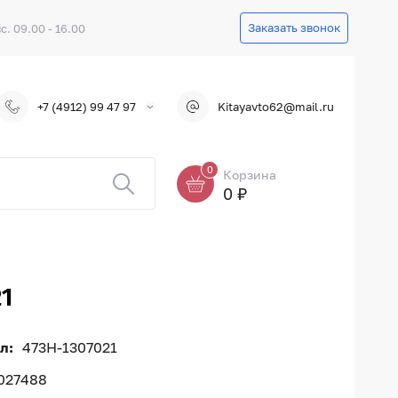
Заказать звонок
вс. 09.00 - 16.00
+7 (4912) 99 47 97
Kitayavto62@mail.ru
0
Корзина
0 ₽
1
л:
473H-1307021
027488