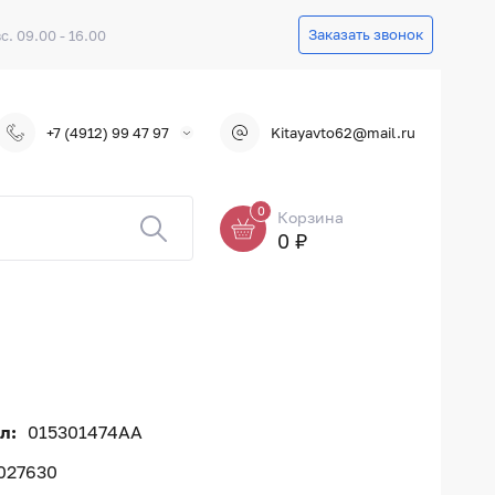
Заказать звонок
вс. 09.00 - 16.00
+7 (4912) 99 47 97
Kitayavto62@mail.ru
0
Корзина
0 ₽
л:
015301474AA
027630