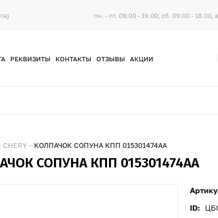
та)
пн. - пт. 09.00 - 19.00, сб. 09.00 - 18.00, 
ТА
РЕКВИЗИТЫ
КОНТАКТЫ
ОТЗЫВЫ
АКЦИИ
CHERY
КОЛПАЧОК СОПУНА КПП 015301474AA
АЧОК СОПУНА КПП 015301474AA
Артику
ID:
ЦБ