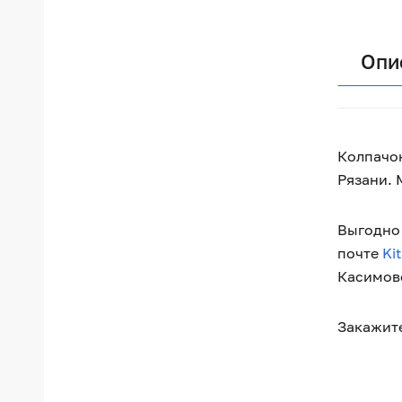
Опи
Колпачок
Рязани. 
Выгодно 
почте
Ki
Касимовс
Закажите