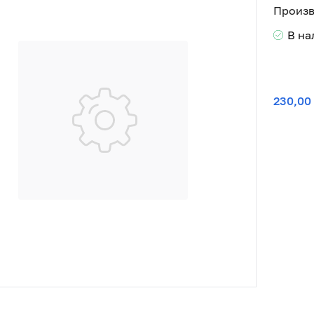
Произв
В н
230,00