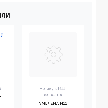
ИЛИ
0
Артикул: M11-
Ар
3903021BC
Й
ГА
ЭМБЛЕМА M11