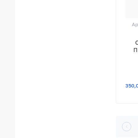
Ар
П
350,