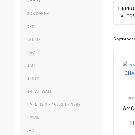
CHERY
ПЕРЕД
DONGFENG
CS5
DZK
Сортировк
EXEED
FAW
GAC
GEELY
GREAT WALL
Ар
HAFEI (1.0 - 465; 1.1 - 468)
АМО
HAVAL
П
JAC