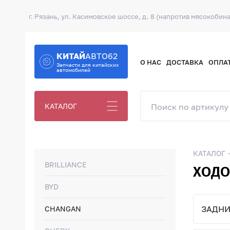
г. Рязань, ул. Касимовское шоссе, д. 8 (напротив мясокобина
КИТАЙ
АВТО62
О НАС
ДОСТАВКА
ОПЛА
Запчасти для китайских
автомобилей
КАТАЛОГ
КАТАЛОГ
BRILLIANCE
ХОДО
BYD
ЗАДНИ
CHANGAN