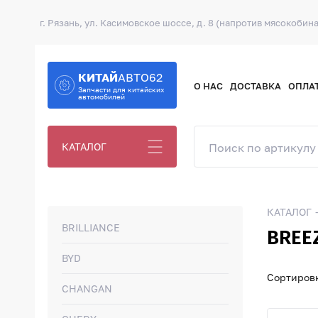
г. Рязань, ул. Касимовское шоссе, д. 8 (напротив мясокобина
КИТАЙ
АВТО62
О НАС
ДОСТАВКА
ОПЛА
Запчасти для китайских
автомобилей
КАТАЛОГ
КАТАЛОГ
BRILLIANCE
BREE
BYD
Сортировк
CHANGAN