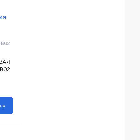
0B02
ВАЯ
0B02
ину