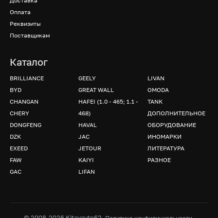
Доставка
Оплата
Реквизиты
Поставщикам
Каталог
BRILLIANCE
GEELY
LIVAN
BYD
GREAT WALL
OMODA
CHANGAN
HAFEI (1.0 - 465; 1.1 -
TANK
CHERY
468)
ДОПОЛНИТЕЛЬНОЕ
DONGFENG
HAVAL
ОБОРУДОВАНИЕ
DZK
JAC
ИНОМАРКИ
EXEED
JETOUR
ЛИТЕРАТУРА
FAW
KAIYI
РАЗНОЕ
GAC
LIFAN
© 2008-2026 Kitayavto62.
.
Политика конфидициальности