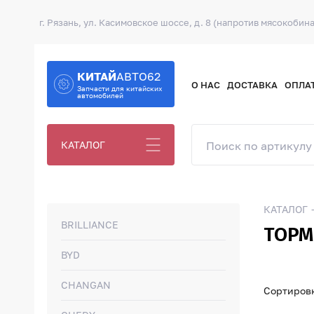
г. Рязань, ул. Касимовское шоссе, д. 8 (напротив мясокобина
КИТАЙ
АВТО62
О НАС
ДОСТАВКА
ОПЛА
Запчасти для китайских
автомобилей
КАТАЛОГ
КАТАЛОГ
BRILLIANCE
ТОРМ
BYD
CHANGAN
Сортировк