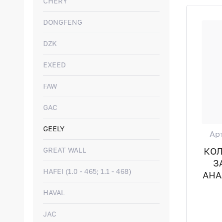
CHERY
DONGFENG
DZK
EXEED
FAW
GAC
GEELY
Ар
КО
GREAT WALL
З
HAFEI (1.0 - 465; 1.1 - 468)
АНА
HAVAL
JAC