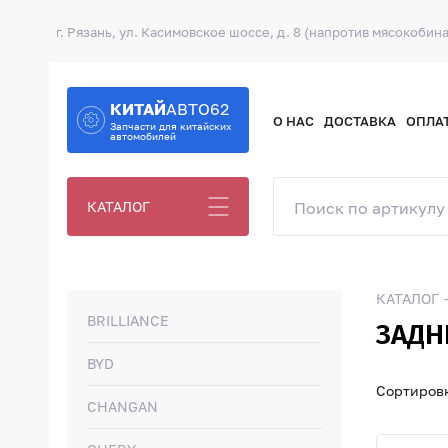
г. Рязань, ул. Касимовское шоссе, д. 8 (напротив мясокобина
КИТАЙ
АВТО62
О НАС
ДОСТАВКА
ОПЛА
Запчасти для китайских
автомобилей
КАТАЛОГ
КАТАЛОГ
BRILLIANCE
ЗАДН
BYD
Сортировк
CHANGAN