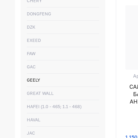
CHERY
DONGFENG
DZK
EXEED
FAW
GAC
А
GEELY
СА
Б
GREAT WALL
АН
HAFEI (1.0 - 465; 1.1 - 468)
HAVAL
JAC
1 150