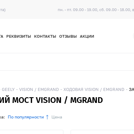
та)
пн. - пт. 09.00 - 19.00, сб. 09.00 - 18.00, 
ТА
РЕКВИЗИТЫ
КОНТАКТЫ
ОТЗЫВЫ
АКЦИИ
GEELY
VISION / EMGRAND
ХОДОВАЯ VISION / EMGRAND
ЗА
ИЙ МОСТ VISION / MGRAND
а:
По популярности
Цена