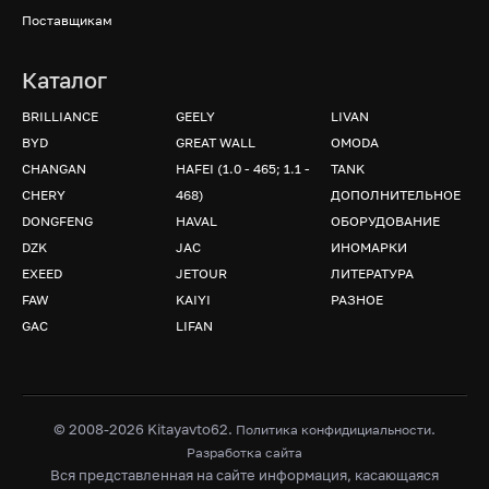
Поставщикам
Каталог
BRILLIANCE
GEELY
LIVAN
BYD
GREAT WALL
OMODA
CHANGAN
HAFEI (1.0 - 465; 1.1 -
TANK
CHERY
468)
ДОПОЛНИТЕЛЬНОЕ
DONGFENG
HAVAL
ОБОРУДОВАНИЕ
DZK
JAC
ИНОМАРКИ
EXEED
JETOUR
ЛИТЕРАТУРА
FAW
KAIYI
РАЗНОЕ
GAC
LIFAN
© 2008-2026 Kitayavto62.
.
Политика конфидициальности
Разработка сайта
Вся представленная на сайте информация, касающаяся