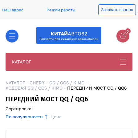
Заказать звонок
Наш адрес
Режим работы
0
КИТАЙ
АВТО62
Запчасти для китайских автомобилей
КАТАЛОГ
КАТАЛОГ
CHERY
QQ / QQ6 / KIMO
ХОДОВАЯ QQ / QQ6 / KIMO
ПЕРЕДНИЙ МОСТ QQ / QQ6
ПЕРЕДНИЙ МОСТ QQ / QQ6
Сортировка:
По популярности
Цена