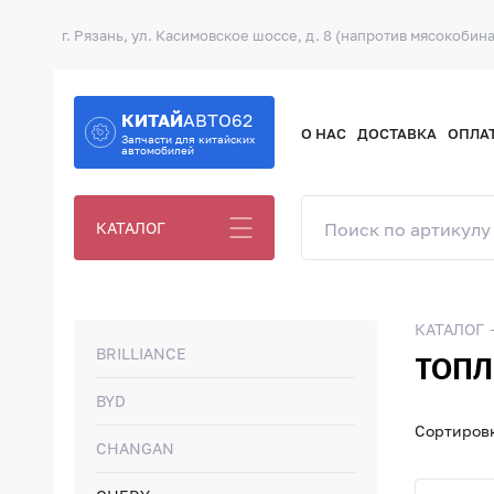
г. Рязань, ул. Касимовское шоссе, д. 8 (напротив мясокобина
КИТАЙ
АВТО62
О НАС
ДОСТАВКА
ОПЛА
Запчасти для китайских
автомобилей
КАТАЛОГ
КАТАЛОГ
BRILLIANCE
ТОПЛ
BYD
Сортировк
CHANGAN