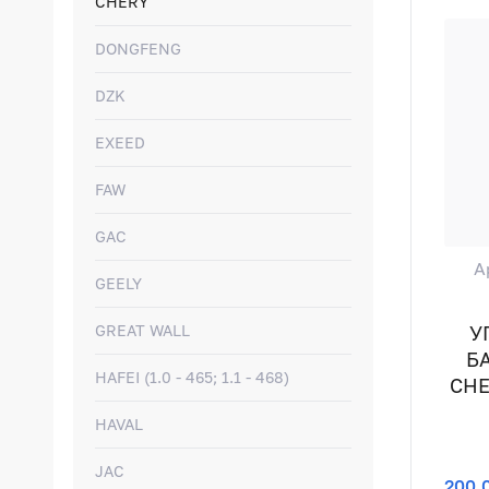
CHERY
DONGFENG
DZK
EXEED
FAW
GAC
А
GEELY
У
GREAT WALL
Б
HAFEI (1.0 - 465; 1.1 - 468)
CHE
HAVAL
JAC
200,