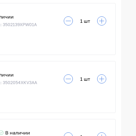
личии
: 3502139XPW01A
личии
: 3502054XKV3AA
В наличии