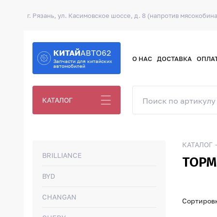
г. Рязань, ул. Касимовское шоссе, д. 8 (напротив мясокобина
КИТАЙ
АВТО62
О НАС
ДОСТАВКА
ОПЛА
Запчасти для китайских
автомобилей
КАТАЛОГ
КАТАЛОГ
BRILLIANCE
ТОРМ
BYD
CHANGAN
Сортировк