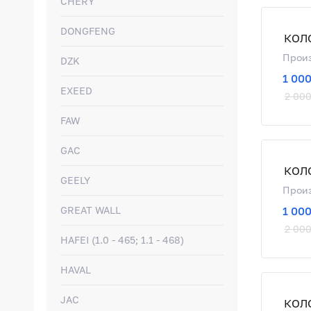
CHERY
DONGFENG
КОЛ
Произ
DZK
1 000
EXEED
2 000
FAW
GAC
КОЛ
GEELY
Произ
GREAT WALL
1 000
2 000
HAFEI (1.0 - 465; 1.1 - 468)
HAVAL
JAC