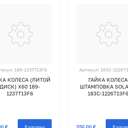
тикул: 189-1237T13F6
Артикул: 183C-1226T
КА КОЛЕСА (ЛИТОЙ
ГАЙКА КОЛЕСА
ДИСК) X60 189-
ШТАМПОВКА SOL
1237T13F6
183C-1226T13F
00 ₽
350,00 ₽
В корзину
В корз