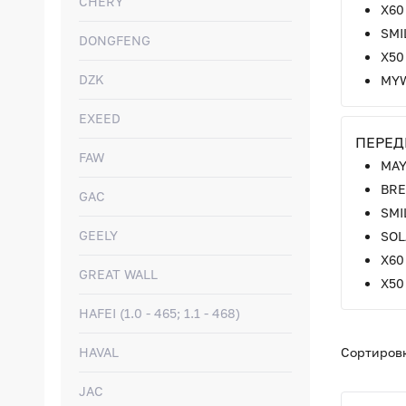
CHERY
Х60
SMI
DONGFENG
X50
DZK
MY
EXEED
ПЕРЕД
FAW
MA
BRE
GAC
SMI
GEELY
SOL
X60
GREAT WALL
X50
HAFEI (1.0 - 465; 1.1 - 468)
HAVAL
Сортировк
JAC