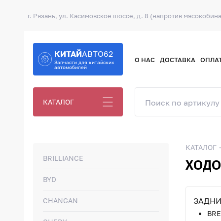
г. Рязань, ул. Касимовское шоссе, д. 8 (напротив мясокобина
КИТАЙ
АВТО62
О НАС
ДОСТАВКА
ОПЛА
Запчасти для китайских
автомобилей
КАТАЛОГ
КАТАЛОГ
BRILLIANCE
ХОДО
BYD
ЗАДНИ
CHANGAN
BRE