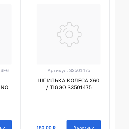
13F6
Артикул: S3501475
ШПИЛЬКА КОЛЕСА X60
ANO
/ TIGGO S3501475
6
150,00 ₽
ину
В корзину