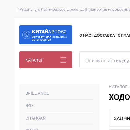
г. Рязань, ул. Касимовское шоссе, д. 8 (напротив мясокобина
КИТАЙ
АВТО62
О НАС
ДОСТАВКА
ОПЛА
Запчасти для китайских
автомобилей
КАТАЛОГ
КАТАЛОГ
BRILLIANCE
ХОДО
BYD
ЗАДНИ
CHANGAN