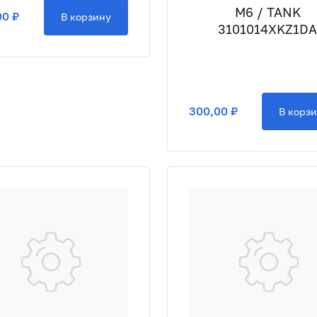
M6 / TANK
00 ₽
В корзину
3101014XKZ1D
300,00 ₽
В корз