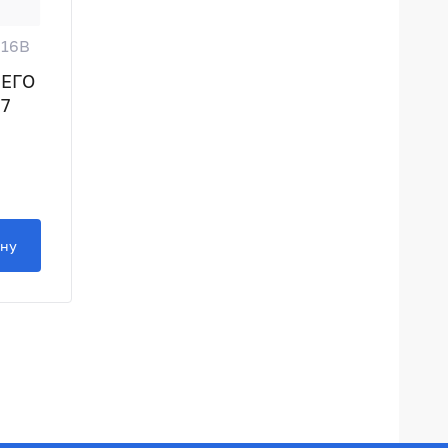
Z16B
ЕГО
7
ину