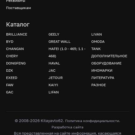
Реквизиты
Поставщикам
Каталог
BRILLIANCE
GEELY
LIVAN
BYD
GREAT WALL
OMODA
CHANGAN
HAFEI (1.0 - 465; 1.1 -
TANK
CHERY
468)
ДОПОЛНИТЕЛЬНОЕ
DONGFENG
HAVAL
ОБОРУДОВАНИЕ
DZK
JAC
ИНОМАРКИ
EXEED
JETOUR
ЛИТЕРАТУРА
FAW
KAIYI
РАЗНОЕ
GAC
LIFAN
© 2008-2026 Kitayavto62.
.
Политика конфидициальности
Разработка сайта
Вся представленная на сайте информация, касающаяся