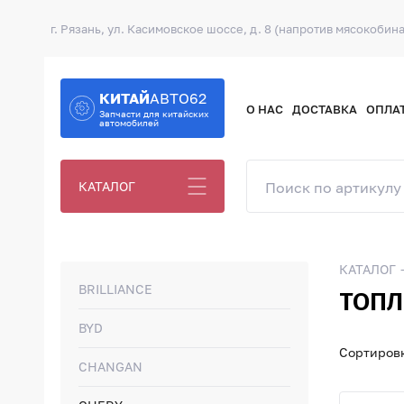
г. Рязань, ул. Касимовское шоссе, д. 8 (напротив мясокобина
КИТАЙ
АВТО62
О НАС
ДОСТАВКА
ОПЛА
Запчасти для китайских
автомобилей
КАТАЛОГ
КАТАЛОГ
BRILLIANCE
ТОПЛ
BYD
Сортировк
CHANGAN