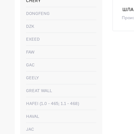
CHERY
ШЛАН
DONGFENG
Произ
DZK
EXEED
FAW
GAC
GEELY
GREAT WALL
HAFEI (1.0 - 465; 1.1 - 468)
HAVAL
JAC